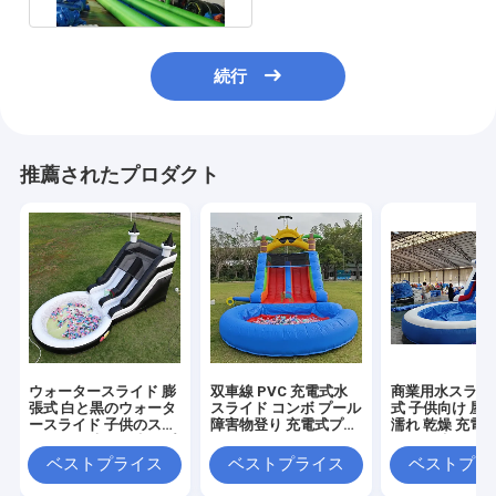
続行
推薦されたプロダクト
ウォータースライド 膨
双車線 PVC 充電式水
商業用水スライ
張式 白と黒のウォータ
スライド コンボ プール
式 子供向け 屋
ースライド 子供のスラ
障害物登り 充電式プー
濡れ 乾燥 充電式
イド より大きな水スプ
ルスライド
ライド 水スプ
ラッシュプール
ール
ベストプライス
ベストプライス
ベストプラ