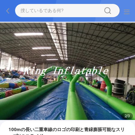
2
/
3
100mの長い二重車線のロゴの印刷と青緑膨脹可能なスリ